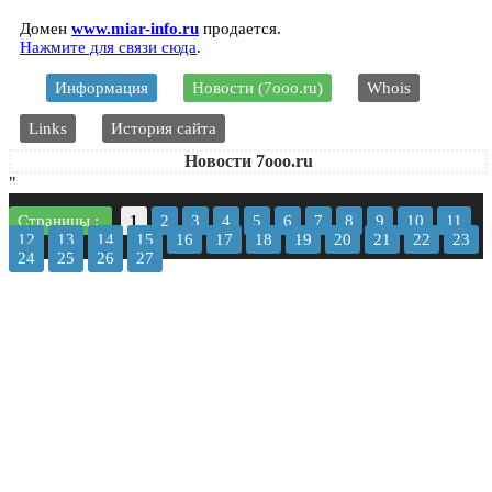
Домен
www.miar-info.ru
продается.
Нажмите для связи сюда
.
Информация
Новости (7ooo.ru)
Whois
Links
История сайта
Новости 7ooo.ru
"
Страницы :
1
2
3
4
5
6
7
8
9
10
11
12
13
14
15
16
17
18
19
20
21
22
23
24
25
26
27